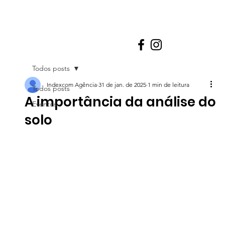
Todos posts
Indexcom Agência
31 de jan. de 2025
1 min de leitura
Todos posts
A importância da análise do
Eventos
solo