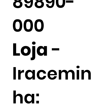
89890-
000
Loja
-
Iracemin
ha: