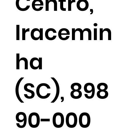
Centro,
Iracemin
ha
(SC), 898
90-000