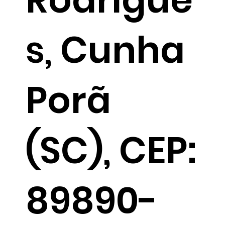
s, Cunha
Porã
(SC), CEP:
89890-