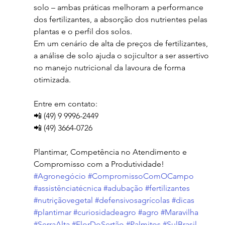
solo – ambas práticas melhoram a performance 
dos fertilizantes, a absorção dos nutrientes pelas 
plantas e o perfil dos solos.
Em um cenário de alta de preços de fertilizantes, 
a análise de solo ajuda o sojicultor a ser assertivo 
no manejo nutricional da lavoura de forma 
otimizada.
Entre em contato:
📲 (49) 9 9996-2449
📲 (49) 3664-0726
Plantimar, Competência no Atendimento e 
Compromisso com a Produtividade!
#Agronegócio
#CompromissoComOCampo
#assistênciatécnica
#adubação
#fertilizantes
#nutriçãovegetal
#defensivosagrícolas
#dicas
#plantimar
#curiosidadeagro
#agro
#Maravilha
#SerraAlta
#FlorDoSertão
#Palmitos
#SulBrasil