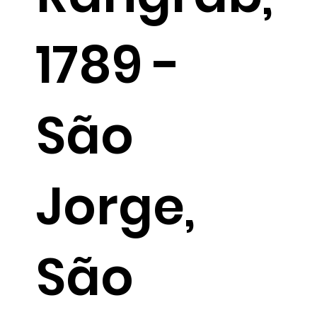
1789 -
São
Jorge,
São