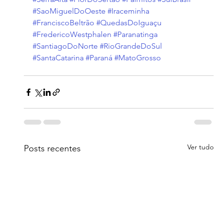
#SaoMiguelDoOeste
#Iraceminha
#FranciscoBeltrão
#QuedasDoIguaçu
#FredericoWestphalen
#Paranatinga
#SantiagoDoNorte
#RioGrandeDoSul
#SantaCatarina
#Paraná
#MatoGrosso
Ver tudo
Posts recentes