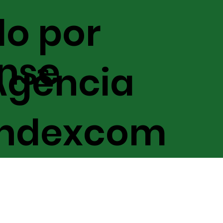
do por
nse
Agência
Indexcom