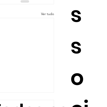
s
Ver tudo
s
o