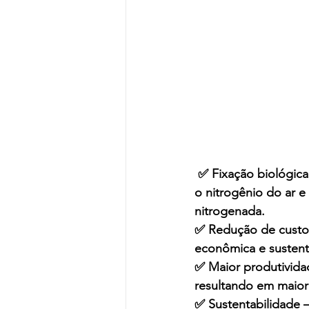
 ✅ Fixação biológica de nitrogênio – os rizóbios (bactérias presentes no inoculante) captam 
o nitrogênio do ar e
nitrogenada.
✅ Redução de custos 
econômica e sustent
✅ Maior produtividad
resultando em maior
✅ Sustentabilidade –