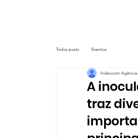
Todos posts
Eventos
Indexcom Agência
A inocu
traz div
importan