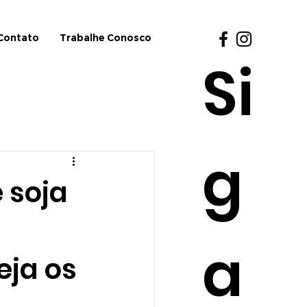
Contato
Trabalhe Conosco
Si
g
 soja
a
eja os