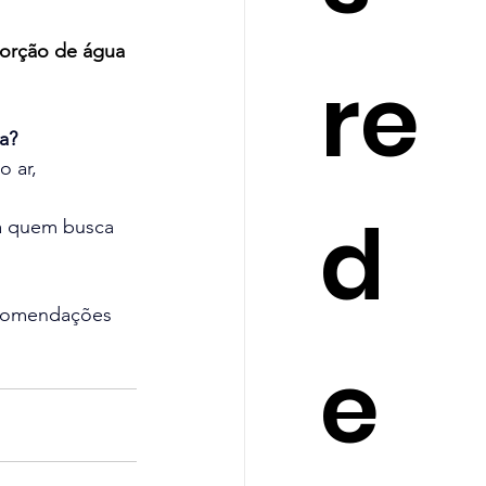
sorção de água 
re
a?
 ar, 
d
ra quem busca 
ecomendações 
e