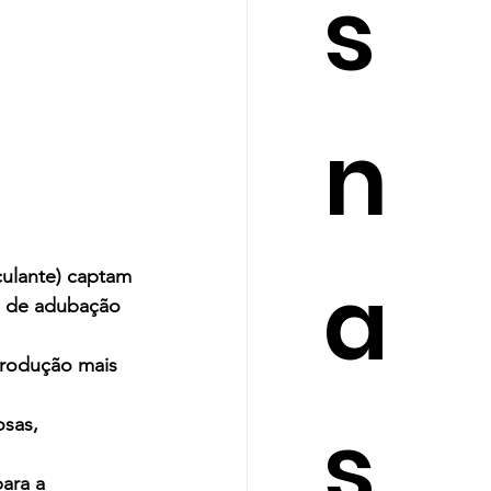
s
n
a
de de adubação 
produção mais 
s
sas, 
ara a 