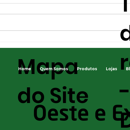
d
Principais pragas da
A i
safrinha e como
apl
Mapa
identificá-las
para
saf
Home
Quem Somos
Produtos
Lojas
B
do Site
Oeste e E