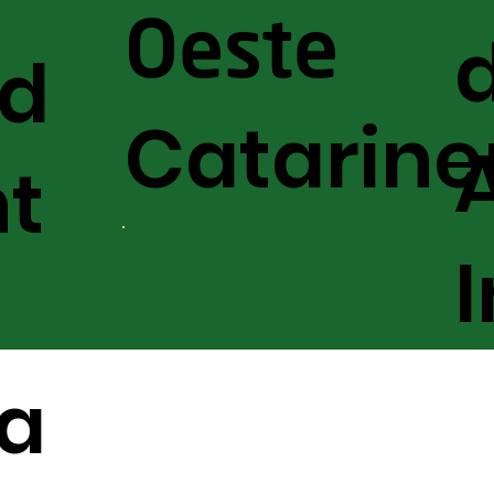
Oeste
nd
Catarine
t
a