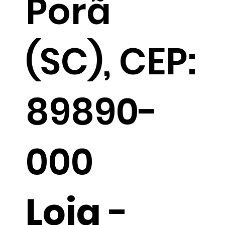
Porã
(SC), CEP:
89890-
000
Loja
-