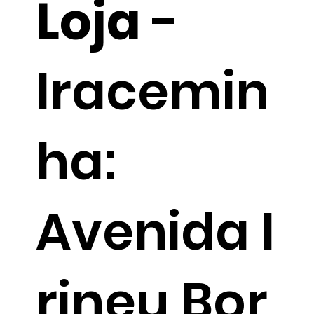
Loja
-
Iracemin
ha:
Avenida I
rineu Bor