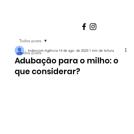
Todos posts
Indexcom Agência
14 de ago. de 2025
1 min de leitura
Todos posts
Adubação para o milho: o
Eventos
que considerar?