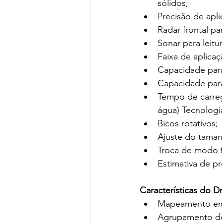
sólidos;
Precisão de apl
Radar frontal p
Sonar para leitu
Faixa de aplicaç
Capacidade para 
Capacidade para 
Tempo de carreg
água) Tecnologi
Bicos rotativos;
Ajuste do taman
Troca de modo f
Estimativa de p
Características do D
Mapeamento em
Agrupamento de