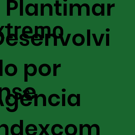
- Plantimar
xtremo
Desenvolvi
do por
nse
Agência
Indexcom