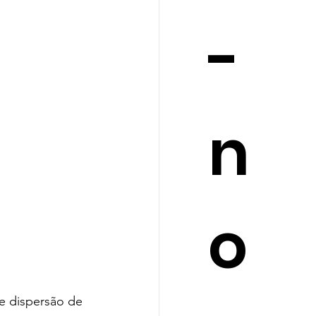
-
n
o
e dispersão de 