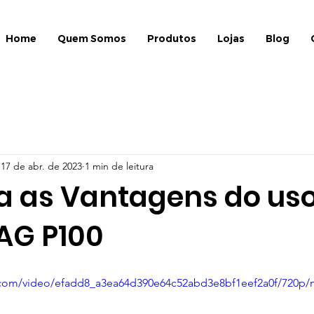
Home
Quem Somos
Produtos
Lojas
Blog
17 de abr. de 2023
1 min de leitura
 as Vantagens do uso
AG P100
ic.com/video/efadd8_a3ea64d390e64c52abd3e8bf1eef2a0f/720p/