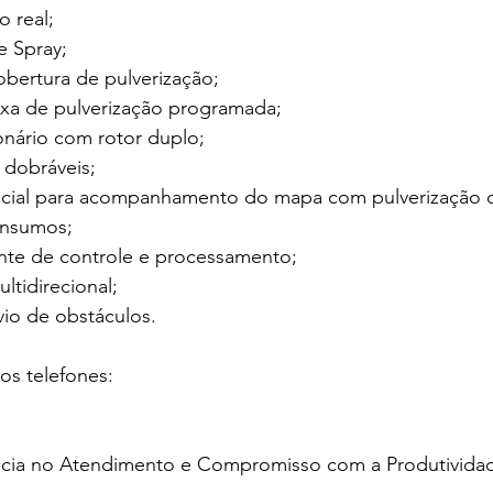
 real;
e Spray;
obertura de pulverização;
ixa de pulverização programada;
onário com rotor duplo; 
 dobráveis;
tificial para acompanhamento do mapa com pulverização d
insumos;
ente de controle e processamento;
ltidirecional;
io de obstáculos.
los telefones:
ncia no Atendimento e Compromisso com a Produtivida