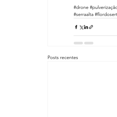
#drone
#pulverizaçã
#serraalta
#flordoser
Posts recentes