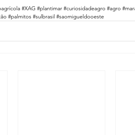
oagrícola
#XAG
#plantimar
#curiosidadeagro
#agro
#mara
tão
#palmitos
#sulbrasil
#saomigueldooeste