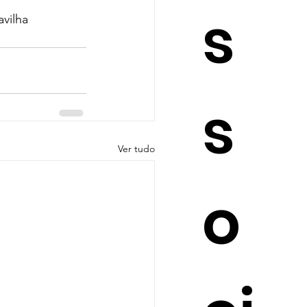
s
vilha
s
Ver tudo
o