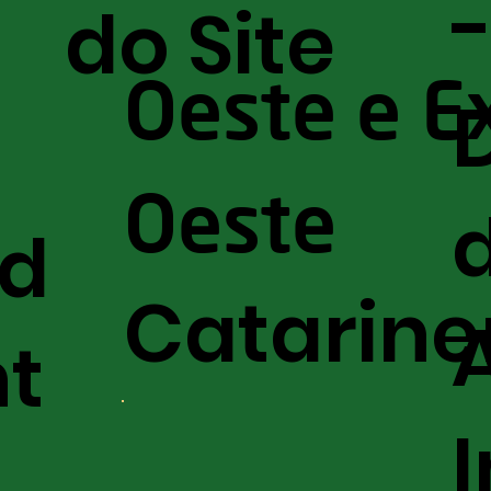
do Site
Oeste e E
Oeste
nd
Catarine
t