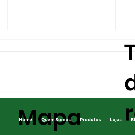
d
Principais pragas da
A i
safrinha e como
apl
Mapa
identificá-las
para
saf
Home
Quem Somos
Produtos
Lojas
B