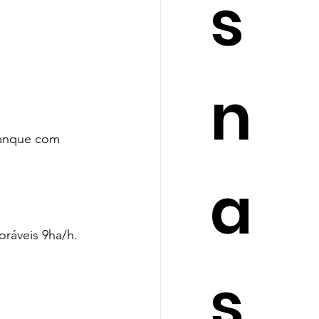
s
n
tanque com 
a
oráveis 9ha/h.
s