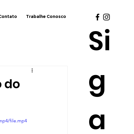
Contato
Trabalhe Conosco
Si
g
 do
a
mp4/file.mp4