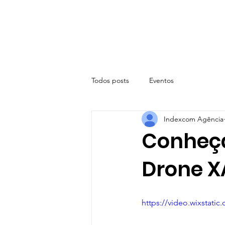
Todos posts
Eventos
Indexcom Agência
Conheça
Drone X
https://video.wixstat