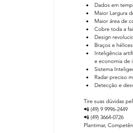
Dados em tempo
Maior Largura d
Maior área de c
Cobre toda a fa
Design revoluci
Braços e hélices
Inteligência ar
e economia de 
Sistema Intelig
Radar preciso mu
Detecção e desv
Tire suas dúvidas pe
📲 (49) 9 9996-2449
📲 (49) 3664-0726
Plantimar, Competê