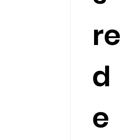
re
d
e