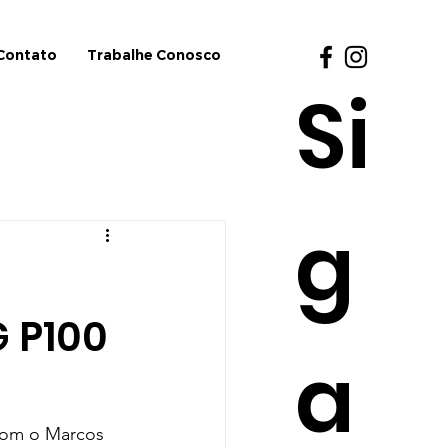
Contato
Trabalhe Conosco
Si
g
 P100
a
com o Marcos 