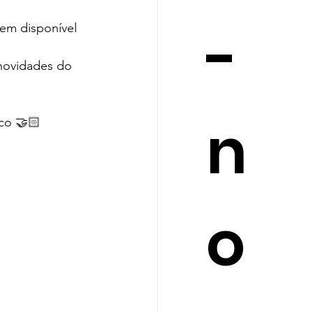
-
em disponível 
novidades do 
n
co 🤝🏻
o