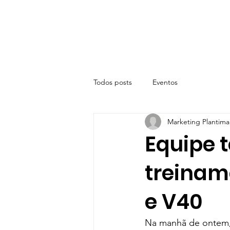
Todos posts
Eventos
Marketing Plantima
Equipe 
treinam
e V40
Na manhã de ontem, 