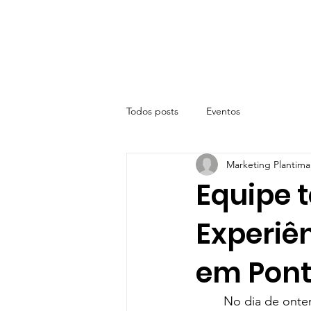
Todos posts
Eventos
Marketing Plantima
Equipe t
Experiê
em Pont
	No dia de ontem, 30 de março, uma parte da equipe técnica da Plantimar, participaram 