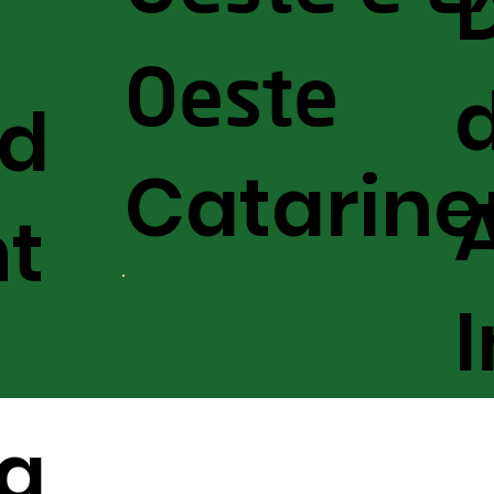
Oeste
nd
Catarine
t
a