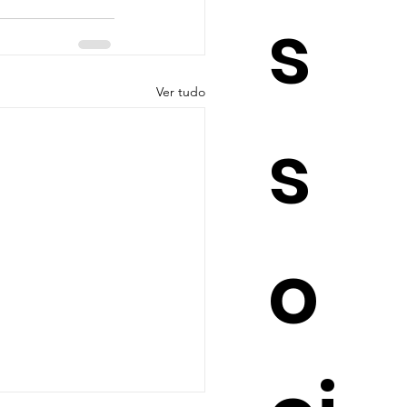
s
Ver tudo
s
o