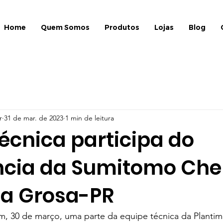
Home
Quem Somos
Produtos
Lojas
Blog
r
31 de mar. de 2023
1 min de leitura
écnica participa do
ncia da Sumitomo Che
a Grosa-PR