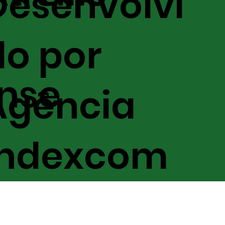
Desenvolvi
do por
nse
Agência
Indexcom