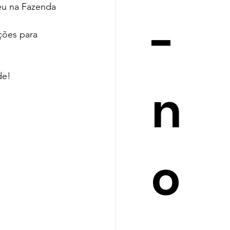
eu na Fazenda 
-
de!
n
o