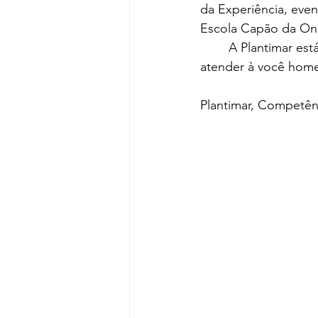
da Experiência, eve
Escola Capão da On
	A Plantimar está sempre em busca de inovações, tecnologias e informações para 
atender à você ho
Plantimar, Competê