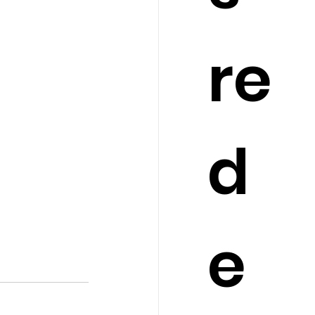
re
d
e