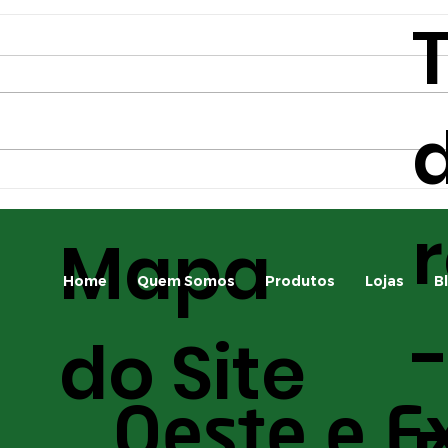
d
Principais pragas da
A i
safrinha e como
apl
Mapa
identificá-las
para
saf
Home
Quem Somos
Produtos
Lojas
B
do Site
Oeste e E