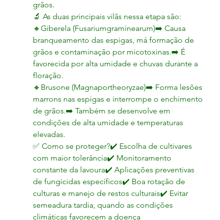
grãos.
🔬 As duas principais vilãs nessa etapa são:
🔸Giberela (Fusariumgraminearum)➡️ Causa 
branqueamento das espigas, má formação de 
grãos e contaminação por micotoxinas.➡️ É 
favorecida por alta umidade e chuvas durante a 
floração.
🔸Brusone (Magnaportheoryzae)➡️ Forma lesões 
marrons nas espigas e interrompe o enchimento 
de grãos.➡️ Também se desenvolve em 
condições de alta umidade e temperaturas 
elevadas.
✅ Como se proteger?✔️ Escolha de cultivares 
com maior tolerância✔️ Monitoramento 
constante da lavoura✔️ Aplicações preventivas 
de fungicidas específicos✔️ Boa rotação de 
culturas e manejo de restos culturais✔️ Evitar 
semeadura tardia, quando as condições 
climáticas favorecem a doença