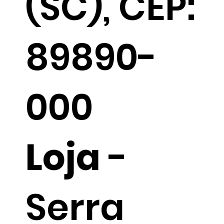
(SC), CEP:
89890-
000
Loja
-
Serra