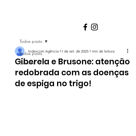
Todos posts
Indexcom Agência
11 de set. de 2025
1 min de leitura
Todos posts
Giberela e Brusone: atenção
Eventos
redobrada com as doenças
de espiga no trigo!