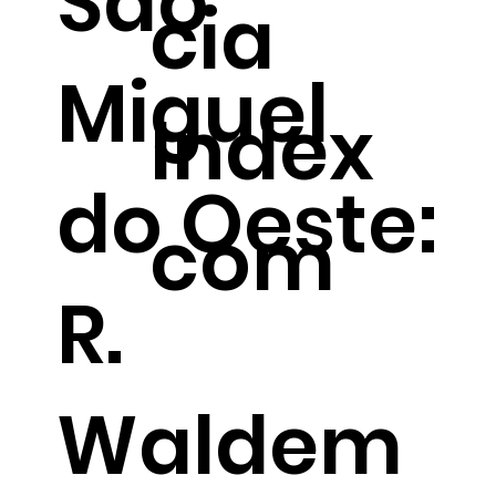
São
cia
Miguel
Index
do Oeste:
com
R.
Waldem