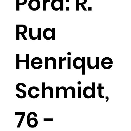
Porã: R.
Rua
Henrique
Schmidt,
76 -