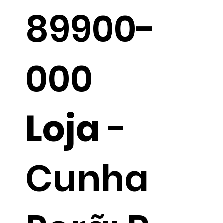
89900-
000
Loja
-
Cunha