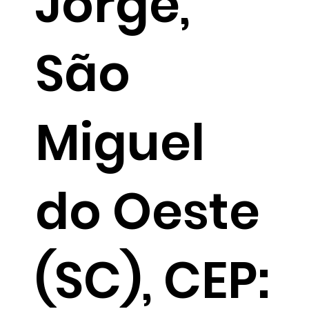
Jorge,
São
Miguel
do Oeste
(SC), CEP: