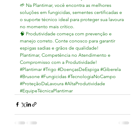
🌱 Na Plantimar, você encontra as melhores 
soluções em fungicidas, sementes certificadas e 
o suporte técnico ideal para proteger sua lavoura 
no momento mais crítico.
🧠 Produtividade começa com prevenção e 
manejo correto. Conte conosco para garantir 
espigas sadias e grãos de qualidade!
Plantimar, Competência no Atendimento e 
Compromisso com a Produtividade!
#Plantimar
#Trigo
#DoençasDeEspiga
#Giberela
#Brusone
#Fungicidas
#TecnologiaNoCampo
#ProteçãoDaLavoura
#AltaProdutividade
#EquipeTécnicaPlantimar