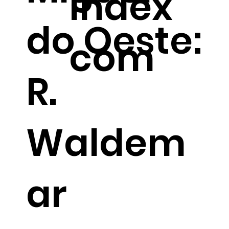
Index
do Oeste:
com
R.
Waldem
ar