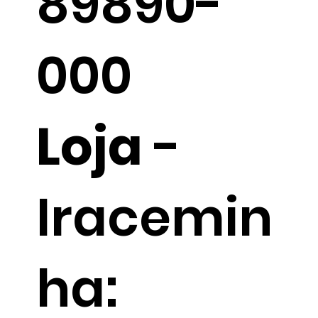
89890-
000
Loja
-
Iracemin
ha: