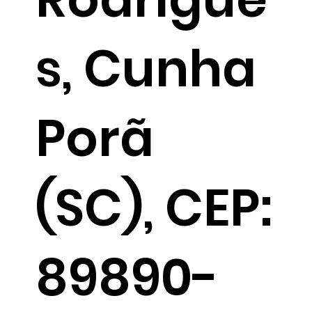
s, Cunha
Porã
(SC), CEP:
89890-