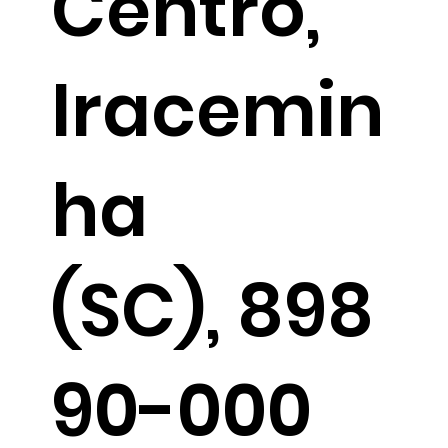
Centro,
Iracemin
ha
(SC), 898
90-000