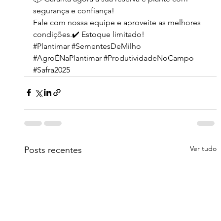
segurança e confiança!
Fale com nossa equipe e aproveite as melhores 
condições.✔️ Estoque limitado!
#Plantimar
#SementesDeMilho
#AgroÉNaPlantimar
#ProdutividadeNoCampo
#Safra2025
Ver tudo
Posts recentes