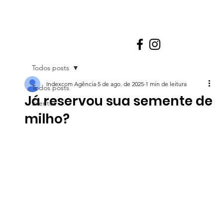
Todos posts
Indexcom Agência
5 de ago. de 2025
1 min de leitura
Todos posts
Já reservou sua semente de
Eventos
milho?