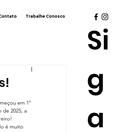
Contato
Trabalhe Conosco
Si
g
s!
omeçou em 1º 
a
 de 2025, a 
reiro! 
do é muito 