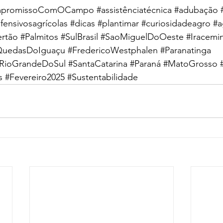
promissoComOCampo
#assistênciatécnica
#adubação
fensivosagrícolas
#dicas
#plantimar
#curiosidadeagro
#a
ertão
#Palmitos
#SulBrasil
#SaoMiguelDoOeste
#Iracemi
QuedasDoIguaçu
#FredericoWestphalen
#Paranatinga
RioGrandeDoSul
#SantaCatarina
#Paraná
#MatoGrosso
s
#Fevereiro2025
#Sustentabilidade