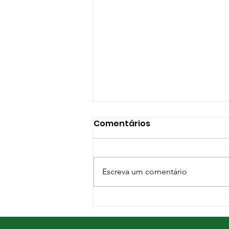
Comentários
Escreva um comentário
Pastagens de inverno:
mais alimento e