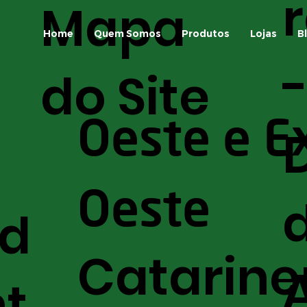
Mapa
identificá-las
para
saf
Home
Quem Somos
Produtos
Lojas
B
do Site
Oeste e E
Oeste
nd
Catarine
t