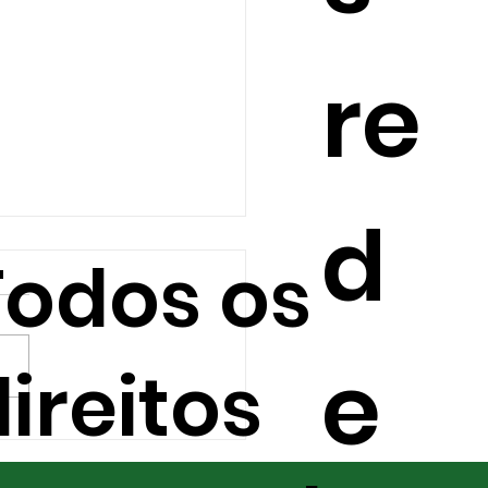
re
d
Todos os
e
ireitos
mportância da
icação de fungicidas