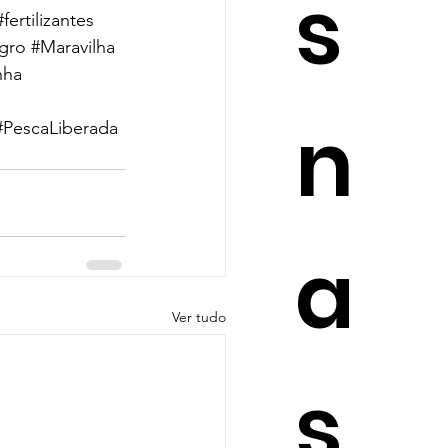
s
#fertilizantes
gro
#Maravilha
nha
n
#PescaLiberada
a
Ver tudo
s