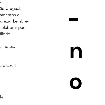
o 
-
io Uruguai.
pamentos e 
tureza! Lembre-
colaborar para 
líbrio 
n
linetes, 
 e lazer!
o
de!