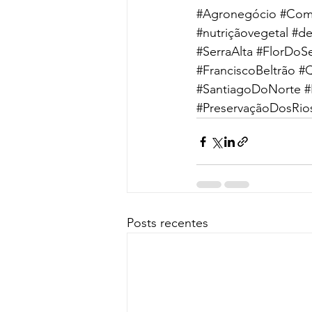
#Agronegócio
#Com
#nutriçãovegetal
#de
#SerraAlta
#FlorDoS
#FranciscoBeltrão
#
#SantiagoDoNorte
#
#PreservaçãoDosRio
Posts recentes