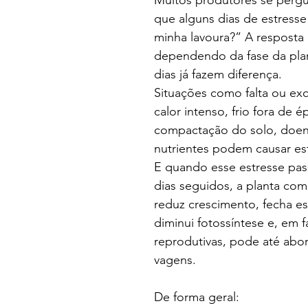
Muitos produtores se pergu
que alguns dias de estresse
minha lavoura?” A resposta é
dependendo da fase da pla
dias já fazem diferença.
Situações como falta ou ex
calor intenso, frio fora de é
compactação do solo, doenç
nutrientes podem causar est
E quando esse estresse pas
dias seguidos, a planta come
reduz crescimento, fecha e
diminui fotossíntese e, em f
reprodutivas, pode até abort
vagens.
De forma geral: