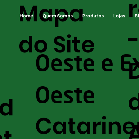
Mapa
identificá-las
para
saf
Home
Quem Somos
Produtos
Lojas
B
do Site
Oeste e E
Oeste
nd
Catarine
t