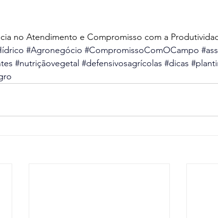
   
ncia no Atendimento e Compromisso com a Produtivida
ídrico
#Agronegócio
#CompromissoComOCampo
#ass
ntes
#nutriçãovegetal
#defensivosagrícolas
#dicas
#plant
gro