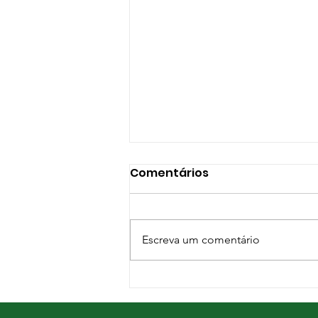
Comentários
Escreva um comentário
Pastagens de inverno:
mais alimento e