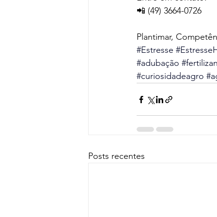
📲 (49) 3664-0726       
Plantimar, Competê
#Estresse
#EstresseH
#adubação
#fertiliza
#curiosidadeagro
#a
Posts recentes