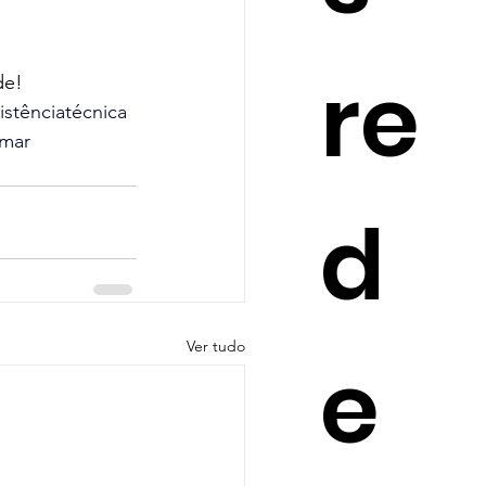
re
de!
istênciatécnica
imar
d
Ver tudo
e