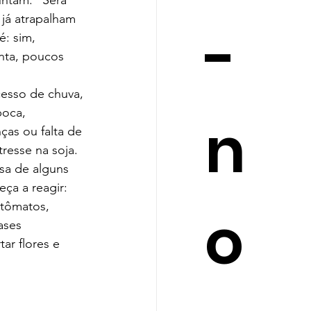
ntam: “Será 
 já atrapalham 
-
: sim, 
nta, poucos 
cesso de chuva, 
poca, 
n
as ou falta de 
resse na soja. 
sa de alguns 
ça a reagir: 
stômatos, 
o
ases 
ar flores e 