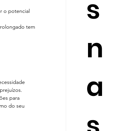
s
 o potencial 
prolongado tem 
n
a
necessidade
prejuízos.
ões para 
ximo do seu 
s