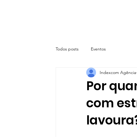
Todos posts
Eventos
Indexcom Agência
Por quan
com est
lavoura