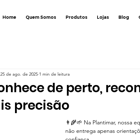
Home
Quem Somos
Produtos
Lojas
Blog
25 de ago. de 2025
1 min de leitura
nhece de perto, rec
s precisão
👨‍🌾🌱 Na Plantimar, nossa eq
não entrega apenas orientaçõ
confiança.