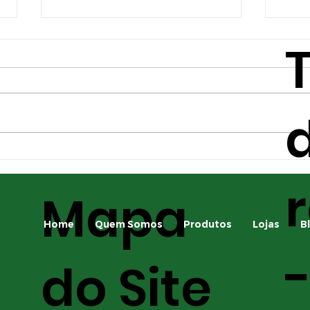
d
Principais pragas da
A i
safrinha e como
apl
Mapa
identificá-las
para
saf
Home
Quem Somos
Produtos
Lojas
B
do Site