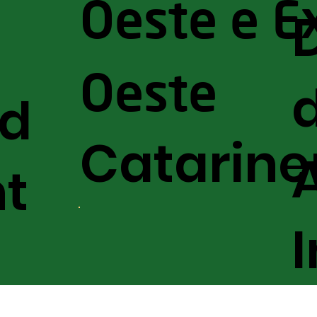
Oeste e E
Oeste
nd
Catarine
t