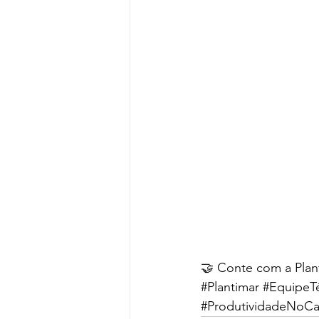
🤝 Conte com a Plan
#Plantimar
#EquipeT
#ProdutividadeNoC