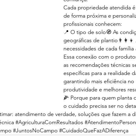
Cada propriedade atendida 
de forma próxima e personali
profissionais conhecem:
📍 O tipo de solo🧭 As condi
geográficas de plantio👨‍👩‍👦 
necessidades de cada família 
Essa conexão com o produtor
as recomendações técnicas s
específicas para a realidade d
garantindo mais eficiência no
produtividade e melhores res
🌽 Porque para quem planta 
o cuidado precisa ser no deta
timar: atendimento de verdade, soluções que fazem a di
écnica
#AgriculturaComResultados
#AtendimentoPerson
ampo
#JuntosNoCampo
#CuidadoQueFazADiferença