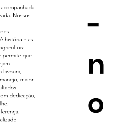
é acompanhada 
-
zada. Nossos 
ções 
A história e as 
agricultora
n
 permite que 
ejam 
a lavoura, 
 manejo, maior 
ultados.
o
com dedicação, 
lhe.
ferença.
alizado