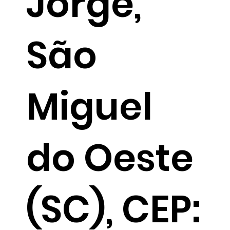
Jorge,
São
Miguel
do Oeste
(SC), CEP: