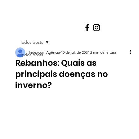
Todos posts
Indexcom Agência
10 de jul. de 2024
2 min de leitura
Todos posts
Rebanhos: Quais as
Eventos
principais doenças no
inverno?