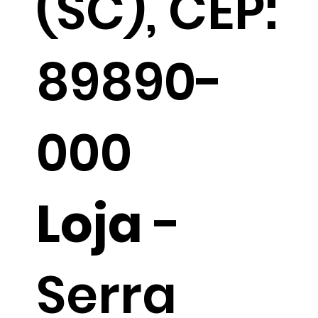
(SC), CEP:
89890-
000
Loja
-
Serra