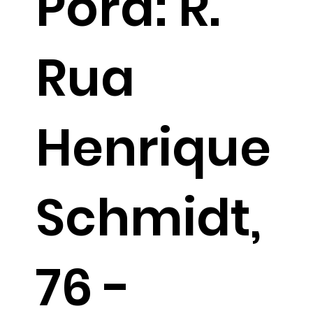
Porã: R.
Rua
Henrique
Schmidt,
76 -