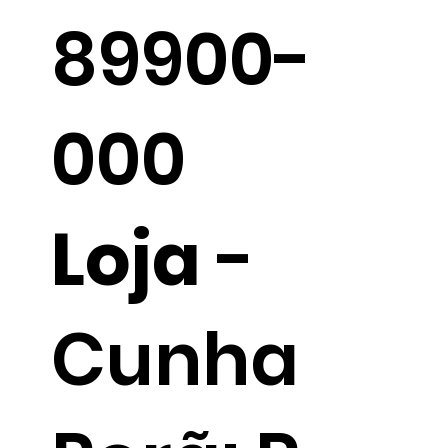
89900-
000
Loja
-
Cunha