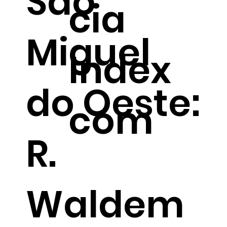
São
cia
Miguel
Index
do Oeste:
com
R.
Waldem