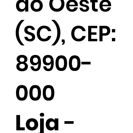
do Oeste
(SC), CEP:
89900-
000
Loja
-