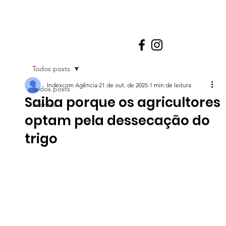
Todos posts
Indexcom Agência
21 de out. de 2025
1 min de leitura
Todos posts
Saiba porque os agricultores
Eventos
optam pela dessecação do
trigo