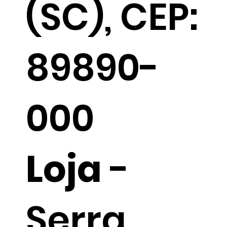
(SC), CEP:
89890-
000
Loja
-
Serra