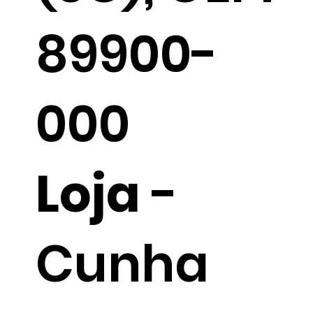
89900-
000
Loja
-
Cunha