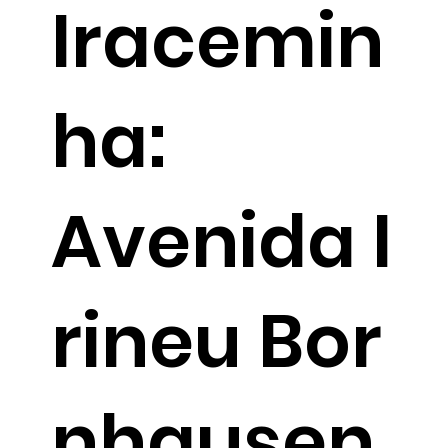
Iracemin
ha:
Avenida I
rineu Bor
nhausen,