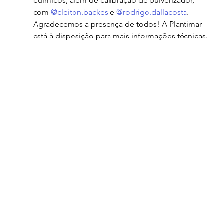
químicos, além de calibração de pulverizador, 
com 
@cleiton.backes
 e 
@rodrigo.dallacosta
.
Agradecemos a presença de todos! A Plantimar 
está à disposição para mais informações técnicas.