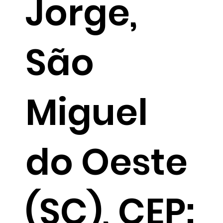
Jorge,
São
Miguel
do Oeste
(SC), CEP: