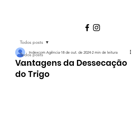
Todos posts
Indexcom Agência
18 de out. de 2024
2 min de leitura
Todos posts
Vantagens da Dessecação
Eventos
do Trigo