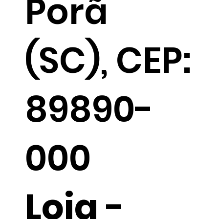
Porã
(SC), CEP:
89890-
000
Loja
-