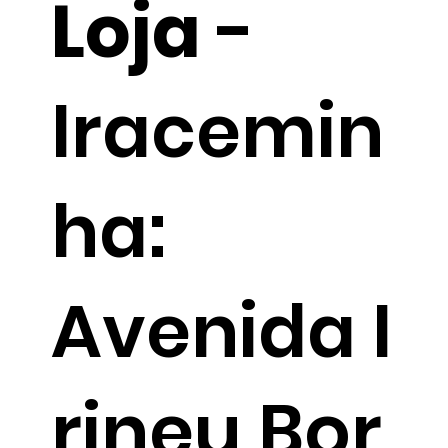
Loja
-
Iracemin
ha:
Avenida I
rineu Bor