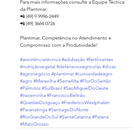
Para mais informações consulte a Equipe Técnica 
da Plantimar:
📲 (49) 9 9996-2449
📲 (49) 3664-0726
Plantimar, Competência no Atendimento e 
Compromisso com a Produtividade!
#assistênciatécnica
#adubação
#fertilizantes
#nutriçãovegetal
#defensivosagrícolas
#dicas
#agronegócio
#plantimar
#curiosidadeagro
#agro
#Maravilha
#SerraAlta
#FlorDoSertão
#Palmitos
#SulBrasil
#SaoMiguelDoOeste
#Iraceminha
#FranciscoBeltrão
#QuedasDoIguaçu
#FredericoWestphalen
#Paranatinga
#SantiagoDoNorte
#RioGrandeDoSul
#SantaCatarina
#Paraná
#MatoGrosso