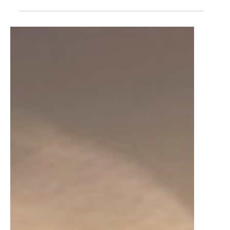
21 de fev. de 2025
1 min de leitura
Peso de Grãos na Soja: Cobalto
e Molibdênio