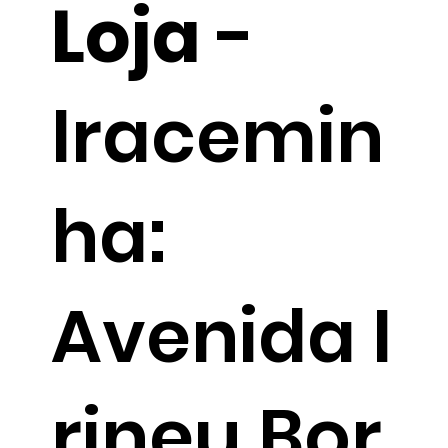
Loja
-
Iracemin
ha:
Avenida I
rineu Bor