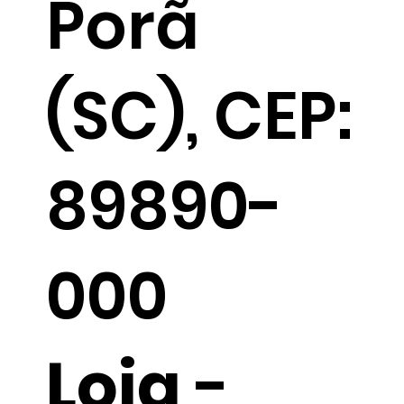
Porã
(SC), CEP:
89890-
000
Loja
-