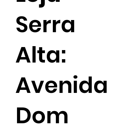
Serra
Alta:
Avenida
Dom