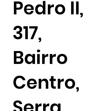
Pedro II,
317,
Bairro
Centro,
Serra