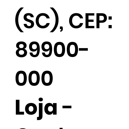
(SC), CEP:
89900-
000
Loja
-