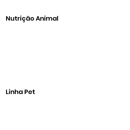
Nutrição Animal
Linha Pet