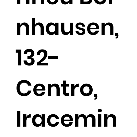
nhausen,
132-
Centro,
Iracemin