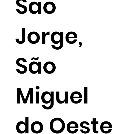
São
Jorge,
São
Miguel
do Oeste