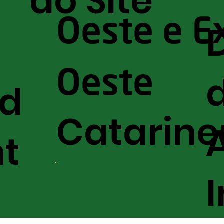
do Site
Oeste e E
Oeste
nd
Catarine
t