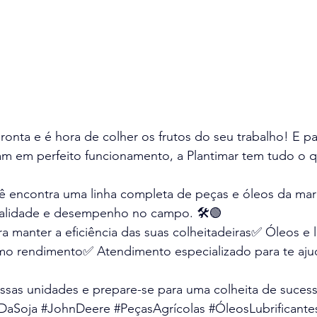
pronta e é hora de colher os frutos do seu trabalho! E pa
am em perfeito funcionamento, a Plantimar tem tudo o 
cê encontra uma linha completa de peças e óleos da mar
alidade e desempenho no campo. 🛠️🟢
a manter a eficiência das suas colheitadeiras✅ Óleos e l
imo rendimento✅ Atendimento especializado para te ajud
sas unidades e prepare-se para uma colheita de suces
aDaSoja
#JohnDeere
#PeçasAgrícolas
#ÓleosLubrificante