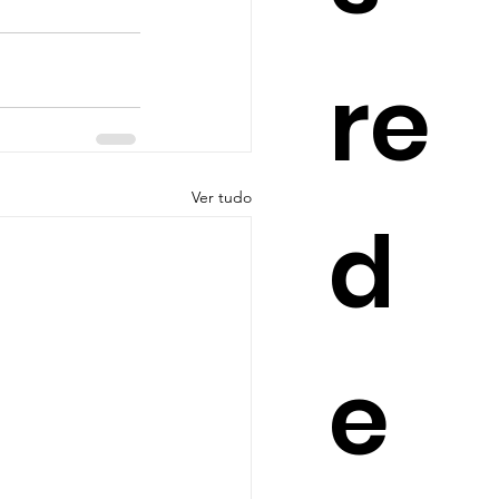
re
Ver tudo
d
e