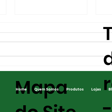
d
Principais pragas da
A i
safrinha e como
apl
Mapa
identificá-las
para
saf
Home
Quem Somos
Produtos
Lojas
B