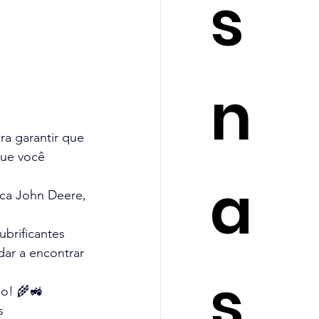
s
n
ra garantir que 
que você 
a
ca John Deere, 
ubrificantes 
ar a encontrar 
s
so! 🌾🚜
s