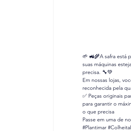
🌱 🚜🌾A safra está 
suas máquinas estej
precisa. 🔧💚
Em nossas lojas, vo
reconhecida pela qu
✅ Peças originais par
para garantir o máx
o que precisa
Passe em uma de nos
#Plantimar
#Colheit