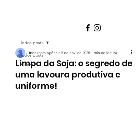
Todos posts
Indexcom Agência
5 de nov. de 2025
1 min de leitura
Todos posts
Limpa da Soja: o segredo de
Eventos
uma lavoura produtiva e
uniforme!