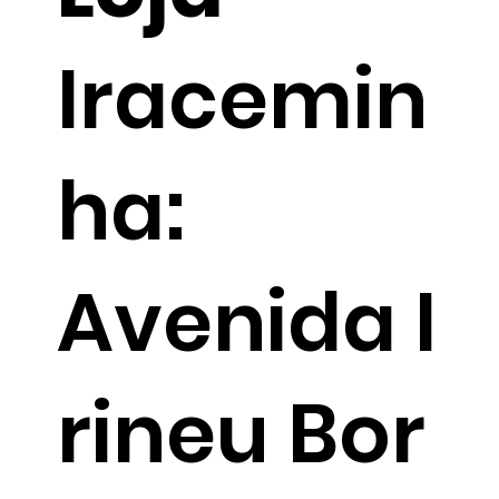
Iracemin
ha:
Avenida I
rineu Bor