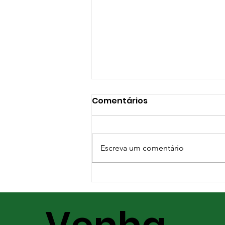
Comentários
Escreva um comentário
Pastagens de inverno:
mais alimento e
segurança para quem
tem rebanhos