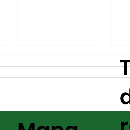
d
Principais pragas da
A i
safrinha e como
apl
identificá-las
para
saf