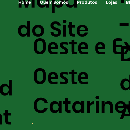
Mapa
Home
Quem Somos
Produtos
Lojas
B
do Site
Oeste e E
Oeste
nd
Catarine
t