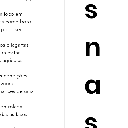
s
om foco em 
tes como boro 
 pode ser 
n
s e lagartas, 
a evitar 
agrícolas 
a
s condições 
voura. 
hances de uma 
controlada 
s
das as fases 