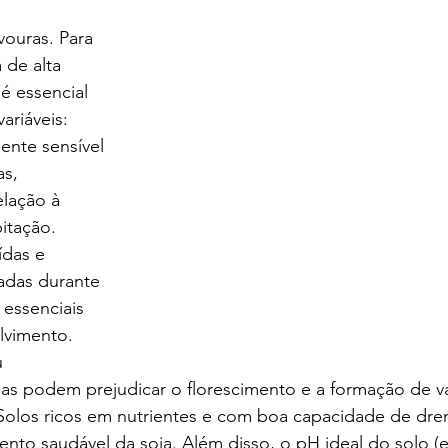
vouras. Para 
 de alta 
é essencial 
variáveis:
ente sensível 
s, 
lação à 
itação. 
ídas e 
adas durante 
 essenciais 
vimento. 
u 
as podem prejudicar o florescimento e a formação de v
Solos ricos em nutrientes e com boa capacidade de dr
nto saudável da soja. Além disso, o pH ideal do solo (en