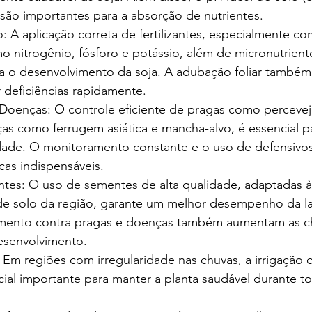
são importantes para a absorção de nutrientes.
 A aplicação correta de fertilizantes, especialmente c
o nitrogênio, fósforo e potássio, além de micronutrien
ara o desenvolvimento da soja. A adubação foliar também
ir deficiências rapidamente.
Doenças: O controle eficiente de pragas como percevejo
 como ferrugem asiática e mancha-alvo, é essencial par
dade. O monitoramento constante e o uso de defensivos 
as indispensáveis.
tes: O uso de sementes de alta qualidade, adaptadas à
 de solo da região, garante um melhor desempenho da la
mento contra pragas e doenças também aumentam as c
esenvolvimento.
 Em regiões com irregularidade nas chuvas, a irrigação 
ial importante para manter a planta saudável durante to