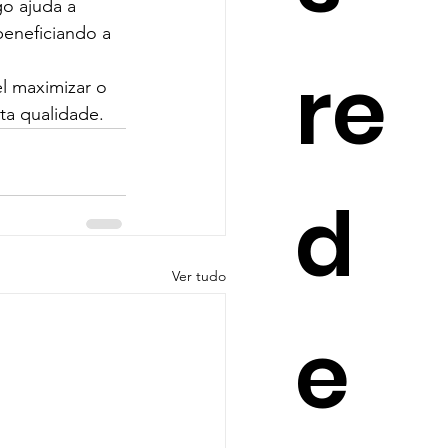
o ajuda a 
beneficiando a 
re
el maximizar o 
ta qualidade.
d
Ver tudo
e